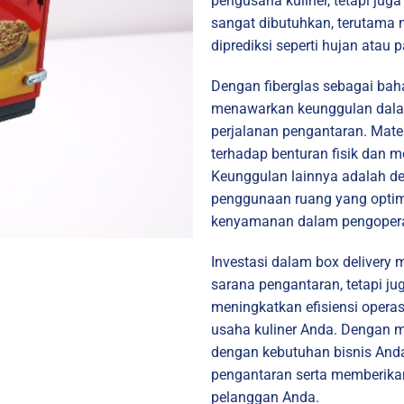
pengusaha kuliner, tetapi j
sangat dibutuhkan, terutama 
diprediksi seperti hujan atau 
Dengan fiberglas sebagai baha
menawarkan keunggulan dala
perjalanan pengantaran. Materi
terhadap benturan fisik dan 
Keunggulan lainnya adalah d
penggunaan ruang yang opti
kenyamanan dalam pengoper
Investasi dalam box delivery
sarana pengantaran, tetapi ju
meningkatkan efisiensi operas
usaha kuliner Anda. Dengan m
dengan kebutuhan bisnis And
pengantaran serta memberik
pelanggan Anda.