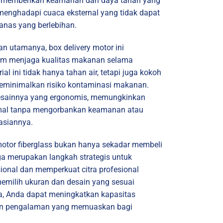
uga memberikan keamanan dan daya tahan yang
menghadapi cuaca eksternal yang tidak dapat
panas yang berlebihan.
n utamanya, box delivery motor ini
m menjaga kualitas makanan selama
al ini tidak hanya tahan air, tetapi juga kokoh
meminimalkan risiko kontaminasi makanan.
esainnya yang ergonomis, memungkinkan
mal tanpa mengorbankan keamanan atau
asiannya.
 motor fiberglass bukan hanya sekadar membeli
ga merupakan langkah strategis untuk
ional dan memperkuat citra profesional
emilih ukuran dan desain yang sesuai
a, Anda dapat meningkatkan kapasitas
an pengalaman yang memuaskan bagi