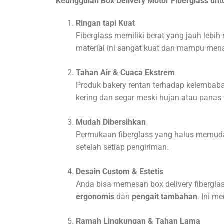
Keunggulan Box Delivery Motor Fiberglass un
Ringan tapi Kuat
Fiberglass memiliki berat yang jauh lebi
material ini sangat kuat dan mampu men
Tahan Air & Cuaca Ekstrem
Produk bakery rentan terhadap kelembaba
kering dan segar meski hujan atau panas t
Mudah Dibersihkan
Permukaan fiberglass yang halus memuda
setelah setiap pengiriman.
Desain Custom & Estetis
Anda bisa memesan box delivery fibergla
ergonomis
dan
pengait tambahan
. Ini 
Ramah Lingkungan & Tahan Lama