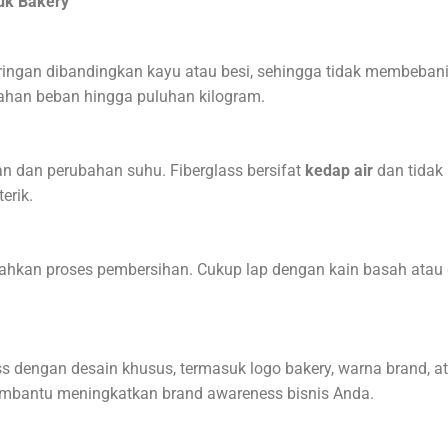
tuk Bakery
h ringan dibandingkan kayu atau besi, sehingga tidak membeban
ahan beban hingga puluhan kilogram.
n dan perubahan suhu. Fiberglass bersifat
kedap air
dan tidak 
erik.
hkan proses pembersihan. Cukup lap dengan kain basah atau d
ss dengan desain khusus, termasuk logo bakery, warna brand, a
membantu meningkatkan brand awareness bisnis Anda.