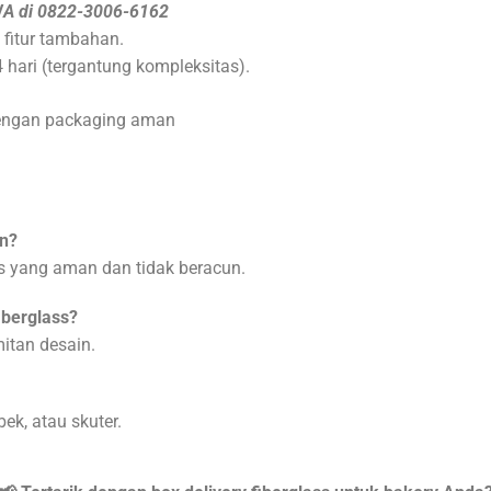
A di 0822-3006-6162
 fitur tambahan.
 hari (tergantung kompleksitas).
 dengan packaging aman
n?
sus yang aman dan tidak beracun.
iberglass?
mitan desain.
ek, atau skuter.