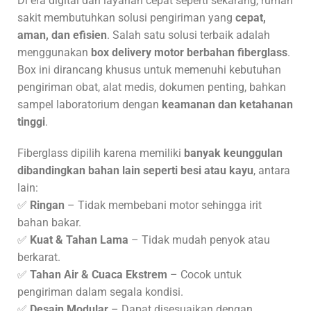
Di era digital dan layanan cepat seperti sekarang, rumah
sakit membutuhkan solusi pengiriman yang
cepat,
aman, dan efisien
. Salah satu solusi terbaik adalah
menggunakan
box delivery motor berbahan fiberglass
.
Box ini dirancang khusus untuk memenuhi kebutuhan
pengiriman obat, alat medis, dokumen penting, bahkan
sampel laboratorium dengan
keamanan dan ketahanan
tinggi
.
Fiberglass dipilih karena memiliki
banyak keunggulan
dibandingkan bahan lain seperti besi atau kayu
, antara
lain:
✅
Ringan
– Tidak membebani motor sehingga irit
bahan bakar.
✅
Kuat & Tahan Lama
– Tidak mudah penyok atau
berkarat.
✅
Tahan Air & Cuaca Ekstrem
– Cocok untuk
pengiriman dalam segala kondisi.
✅
Desain Modular
– Dapat disesuaikan dengan